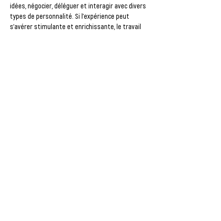
idées, négocier, déléguer et interagir avec divers 
types de personnalité. Si l’expérience peut 
s’avérer stimulante et enrichissante, le travail 
en équipe est parfois source de tensions et de 
désaccords. Les difficultés vécues dans le 
cadre d’un travail en équipe sont souvent de 
nature relationnelle. Toutefois, il est possible 
d’adopter une attitude constructive pour 
prévenir l’émergence de conflits ou en favoriser 
la résolution.