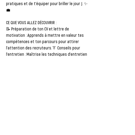
pratiques et de t’équiper pour briller le jour J. ✨
💼
CE QUE VOUS ALLEZ DÉCOUVRIR :
📝 
Préparation de ton CV et lettre de 
motivation
 : Apprends à mettre en valeur tes 
compétences et ton parcours pour attirer 
l’attention des recruteurs.👔 
Conseils pour 
l'entretien
 : Maîtrise les techniques d’entretien 
pour répondre efficacement aux questions et 
te démarquer lors de tes rencontres.
🤝 
Simulations d'entretiens
 : Participe à des 
mises en situation pour te sentir à l’aise le jour 
du forum et gagner en confiance.
📅 
Information sur les entreprises présentes
 : 
Découvre les entreprises qui seront au forum et 
adapte ta…