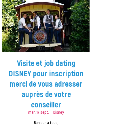
Visite et job dating
DISNEY pour inscription
merci de vous adresser
auprès de votre
conseiller
mar. 17 sept.
  |  
Disney
Bonjour à tous,