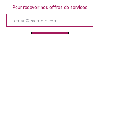
Pour recevoir nos offres de services
Envoyer
CHELLES :
1, rue du Révérend Père Chaillet -
Tél :
01.60.20.58.58
LAGNY-SUR-MARNE :
1, passage des Écoles - Tél. :
01.60.07.34.97
TORCY
(Siège)
:
5, passage de l'Arche Guédon - Tél. :
01.60.06.60.47
ROISSY-EN-BRIE :
7, boulevard de la Malibran - Tél. :
01.60.37.29.86