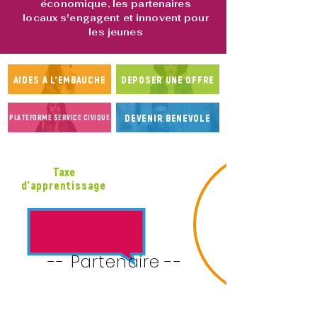
économique, les partenaires
locaux s'engagent et innovent pour
les jeunes
AIDES A L'EMBAUCHE
DEPOSER UNE OFFRE
DEVENIR BENEVOLE
PLATEFORME SERVICE CIVIQUE
Taxe
Soutenez
d'apprentissage
la Mission Locale
Cliquez ici pour plus d'info
-- Partenaire --
Donnez votre avis sur
votre Mission Locale !