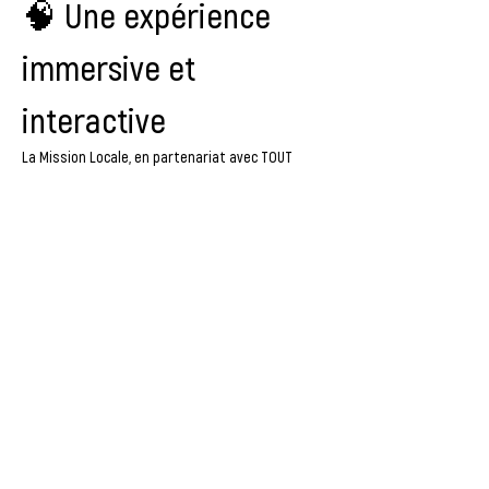
🧠 Une expérience 
immersive et 
interactive
La Mission Locale, en partenariat avec 
TOUT 
PERMIS
, te propose un atelier inédit autour d’un 
mur interactif nouvelle génération
.
Tu seras plongé dans des mises en situation 
concrètes pour tester :
tes réflexes,
ta concentration,
Afficher plus