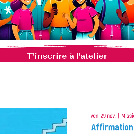
T'inscrire à l'atelier
ven. 29 nov.
  |  
Missi
Affirmation 