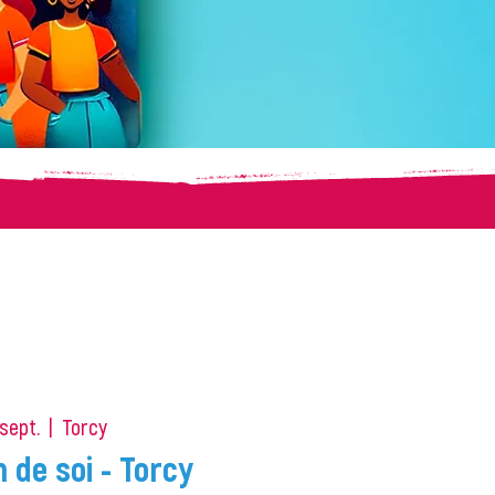
 sept.
  |  
Torcy
 de soi - Torcy