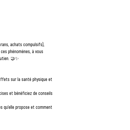
crans, achats compulsifs), 
e ces phénomènes, à vous 
outien. 🤝✨
ffets sur la santé physique et 
ises et bénéficiez de conseils 
ces qu'elle propose et comment 