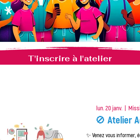
T'inscrire à l'atelier
lun. 20 janv.
  |  
Missi
🚫 Atelier A
✨ Venez vous informer, é