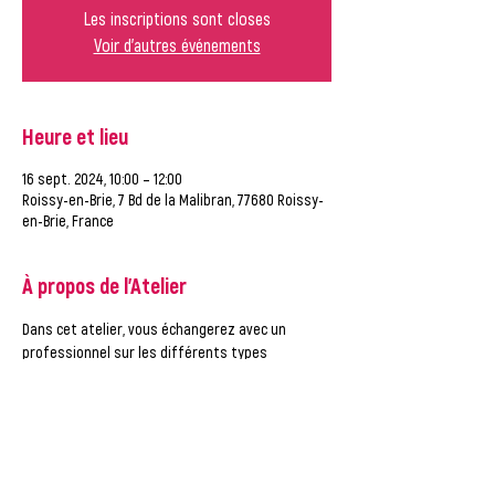
Les inscriptions sont closes
Voir d'autres événements
Heure et lieu
16 sept. 2024, 10:00 – 12:00
Roissy-en-Brie, 7 Bd de la Malibran, 77680 Roissy-
en-Brie, France
À propos de l'Atelier
Dans cet atelier, vous échangerez avec un 
professionnel sur les différents types 
d'addictions existants liés à la thématique du 
sport  et vous pourrez poser toutes vos 
questions sur l'association ANPAA.