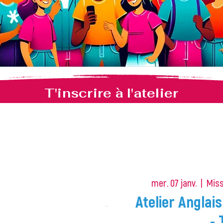
T'inscrire à l'atelier
mer. 07 janv.
  |  
Miss
Atelier Angla
-