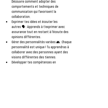
Découvre comment adopter des 
comportements et techniques de 
communication qui favorisent la 
collaboration.
Exprimer tes idées et écouter les 
autres
 🗣️ : Apprends à t’exprimer avec 
assurance tout en restant à l’écoute des 
opinions différentes.
Gérer des personnalités variées
 👥 : Chaque 
personnalité est unique ! Tu apprendras à 
collaborer avec des personnes ayant des 
visions différentes des tiennes.
Développer tes compétences en 
négociation et délégation
 ⚖️ : Savoir 
répartir les tâches et négocier 
efficacement pour atteindre des objectifs 
communs.
Créer un environnement de travail 
positif
 🌈 : Transforme le travail en équipe 
en une expérience enrichissante et 
productive.