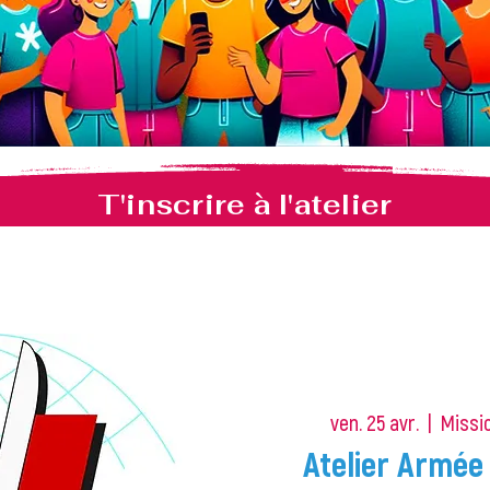
T'inscrire à l'atelier
ven. 25 avr.
  |  
Missio
Atelier Armée 