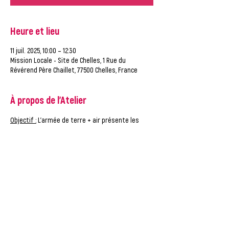
Heure et lieu
11 juil. 2025, 10:00 – 12:30
Mission Locale - Site de Chelles, 1 Rue du
Révérend Père Chaillet, 77500 Chelles, France
À propos de l'Atelier
Objectif :
 L’armée de terre + air présente les 
métiers de l’armée et les modalités de 
recrutement.