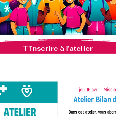
T'inscrire à l'atelier
jeu. 16 avr.
  |  
Missio
Atelier Bilan 
Dans cet atelier, vous abo