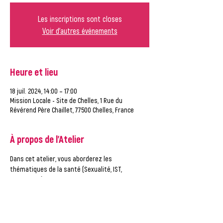
Les inscriptions sont closes
Voir d'autres événements
Heure et lieu
18 juil. 2024, 14:00 – 17:00
Mission Locale - Site de Chelles, 1 Rue du
Révérend Père Chaillet, 77500 Chelles, France
À propos de l'Atelier
Dans cet atelier, vous aborderez les 
thématiques de la santé (Sexualité, IST, 
Addiction…) et vous pourrez poser les questions 
à un professionnel de la santé. Des 
informations sur un bilan de santé gratuit vous 
seront données. 