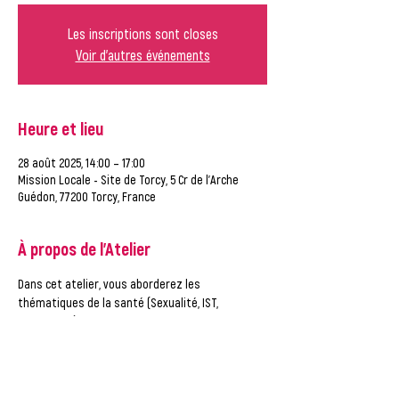
Les inscriptions sont closes
Voir d'autres événements
Heure et lieu
28 août 2025, 14:00 – 17:00
Mission Locale - Site de Torcy, 5 Cr de l'Arche
Guédon, 77200 Torcy, France
À propos de l'Atelier
Dans cet atelier, vous aborderez les 
thématiques de la santé (Sexualité, IST, 
Addiction…) et vous pourrez poser les questions 
à un professionnel de la santé. Des 
informations sur un bilan de santé gratuit vous 
seront données. 