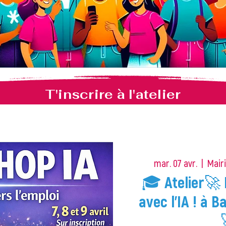
T'inscrire à l'atelier
mar. 07 avr.
  |  
Mairi
🎓 Atelier🚀 
avec l’IA ! à B