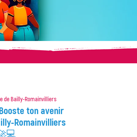
e de Bailly-Romainvilliers
Booste ton avenir
ailly-Romainvilliers
🚀💻