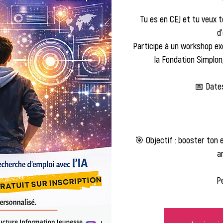
Tu es en CEJ et tu veux
d
Participe à un workshop ex
la Fondation Simplon,
📅 Dates 
🎯 Objectif : booster ton e
ar
P