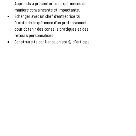
Apprends à présenter tes expériences de 
manière convaincante et impactante.
Échanger avec un chef d’entreprise
 🤝 : 
Profite de l’expérience d’un professionnel 
pour obtenir des conseils pratiques et des 
retours personnalisés.
Construire ta confiance en soi
 💪 : Participe 
à des exercices pratiques qui renforceront 
ta confiance et te prépareront à te 
présenter de manière efficace.
📅 
Un atelier enrichissant pour révéler ton 
potentiel et construire ta confiance !
Afficher plus