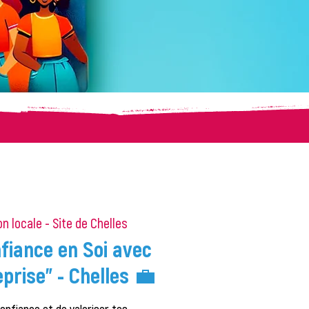
n locale - Site de Chelles
nfiance en Soi avec
prise" - Chelles 💼