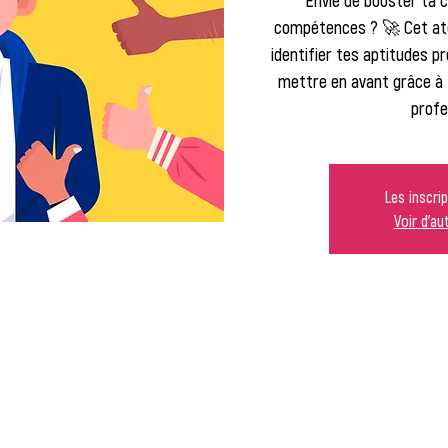
Envie de booster ta c
compétences ? 🚀 Cet atel
identifier tes aptitudes p
mettre en avant grâce à 
profe
Les inscri
Voir d'a