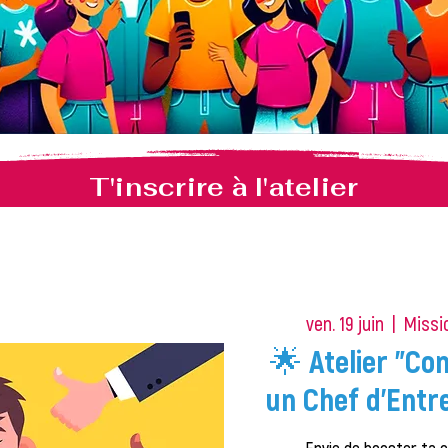
T'inscrire à l'atelier
ven. 19 juin
  |  
Missio
🌟 Atelier "Co
un Chef d'Entre