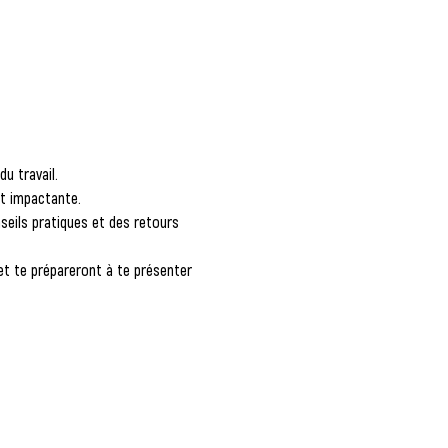
u travail.
et impactante.
nseils pratiques et des retours 
et te prépareront à te présenter 