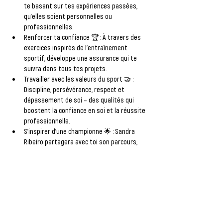
te basant sur tes expériences passées, 
qu'elles soient personnelles ou 
professionnelles.
Renforcer ta confiance
 🏆 : À travers des 
exercices inspirés de l’entraînement 
sportif, développe une assurance qui te 
suivra dans tous tes projets.
Travailler avec les valeurs du sport
 🤝 : 
Discipline, persévérance, respect et 
dépassement de soi – des qualités qui 
boostent la confiance en soi et la réussite 
professionnelle.
S'inspirer d'une championne
 🌟 : Sandra 
Ribeiro partagera avec toi son parcours, 
ses défis et ses réussites, pour te motiver 
et t’inspirer à donner le meilleur de toi-
même.
📅 
Un rendez-vous à ne pas manquer !
 Cet 
atelier est une opportunité en or pour 
apprendre à valoriser tes compétences et à 