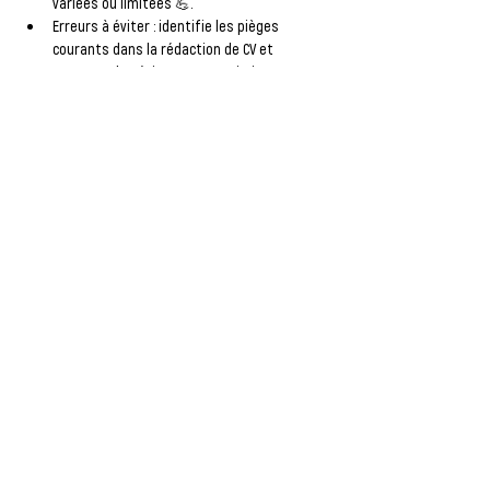
variées ou limitées 💪.
Erreurs à éviter
 : identifie les pièges 
courants dans la rédaction de CV et 
comment les éviter pour maximiser tes 
chances d'être remarqué par les 
recruteurs ❌✅.
Pour accéder à l'itinéraire, clique sur le lien 
suivant puis sur le bouton "itinéraires" : 
https://maps.app.goo.gl/E1PyqpfYXXupXDhn8