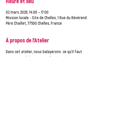
Heure et lieu
02 mars 2026, 14:00 – 17:00
Mission locale - Site de Chelles, 1 Rue du Révérend
Père Chaillet, 77500 Chelles, France
À propos de l'Atelier
Dans cet atelier, nous balayerons  ce qu'il faut 
savoir pour faire un CV professionnel.