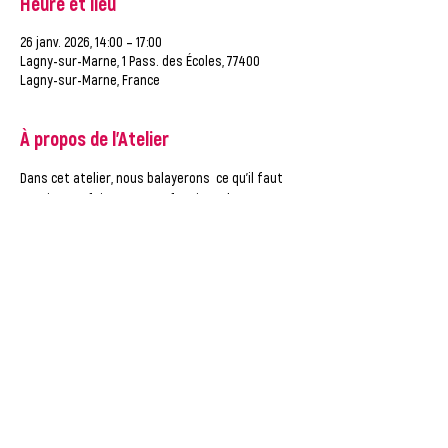
Heure et lieu
26 janv. 2026, 14:00 – 17:00
Lagny-sur-Marne, 1 Pass. des Écoles, 77400
Lagny-sur-Marne, France
À propos de l'Atelier
Dans cet atelier, nous balayerons  ce qu'il faut 
savoir pour faire un CV professionnel.