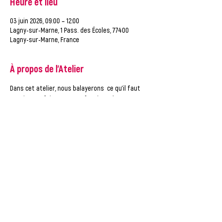
Heure et lieu
03 juin 2026, 09:00 – 12:00
Lagny-sur-Marne, 1 Pass. des Écoles, 77400
Lagny-sur-Marne, France
À propos de l'Atelier
Dans cet atelier, nous balayerons  ce qu'il faut 
savoir pour faire un CV professionnel.