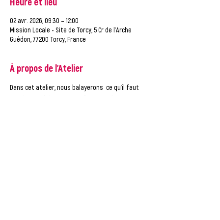
Heure et lieu
02 avr. 2026, 09:30 – 12:00
Mission Locale - Site de Torcy, 5 Cr de l'Arche
Guédon, 77200 Torcy, France
À propos de l'Atelier
Dans cet atelier, nous balayerons  ce qu'il faut 
savoir pour faire un CV professionnel.