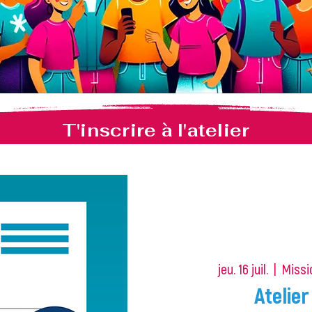
T'inscrire à l'atelier
jeu. 16 juil.
  |  
Missi
Atelier