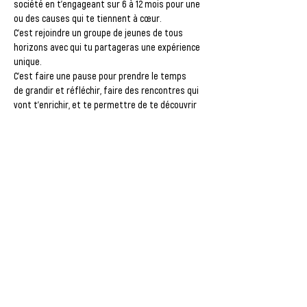
société en t’engageant sur 
6 à 12 mois
 pour une 
ou des causes qui te tiennent à cœur.
C’est rejoindre un groupe de jeunes de tous 
horizons avec qui tu partageras une 
expérience 
unique
.
C’est faire une pause pour prendre le temps 
de 
grandir et réfléchir
, faire des rencontres qui 
vont t’enrichir, et te permettre de te découvrir 
toi-même. 
Les 8 premiers mois du reste de ta vie...
C’est être formé et accompagné, acquérir ainsi 
comme par tes actions sur le terrain 
des 
nouvelles compétences
 ; une expérience 
précieuse 
pour ton avenir.
Afficher plus