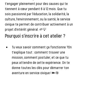
t'engager pleinement pour des causes qui te 
tiennent à cœur pendant 
6 à 12 mois
. Que tu 
sois passionné par l’éducation, la solidarité, la 
culture, l’environnement, ou la santé, le service 
civique te permet de contribuer activement à un 
projet d’intérêt général. 🌱💡
Pourquoi s'inscrire à cet atelier ?
Tu veux savoir comment ça fonctionne ?
On 
t’explique tout : comment trouver une 
mission, comment postuler, et ce que tu 
peux attendre de cette expérience. On te 
donne toutes les clés pour démarrer ton 
aventure en service civique ! 🔑🎯
Tu veux rejoindre un groupe de jeunes 
motivés ?
En t’engageant en service civique, 
tu rejoins un groupe de jeunes venant de 
tous horizons, avec qui tu partageras une 
expérience unique et enrichissante. C’est 
l’occasion de rencontrer des personnes, de 