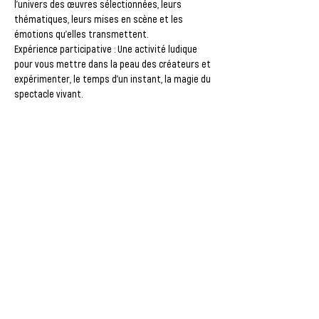
l’univers des œuvres sélectionnées, leurs 
thématiques, leurs mises en scène et les 
émotions qu’elles transmettent.
Expérience participative
 : Une activité ludique 
pour vous mettre dans la peau des créateurs et 
expérimenter, le temps d’un instant, la magie du 
spectacle vivant.
🌟 Que vous soyez passionné de théâtre, 
curieux de nouvelles expériences ou simplement 
en quête d’un bon moment, cet atelier est fait 
pour vous !
🚀 Les places sont limitées, réservez vite la 
vôtre et laissez-vous emporter par la magie du 
spectacle ! 🎶✨