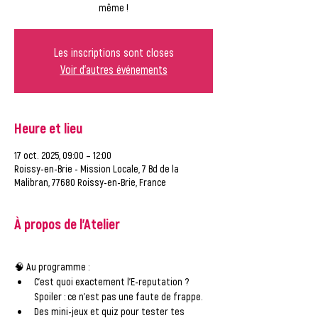
Les inscriptions sont closes
Voir d'autres événements
Heure et lieu
17 oct. 2025, 09:00 – 12:00
Roissy-en-Brie - Mission Locale, 7 Bd de la
Malibran, 77680 Roissy-en-Brie, France
À propos de l'Atelier
🧠 
Au programme :
C’est quoi exactement 
l’E-reputation
 ? 
Spoiler : ce n’est pas une faute de frappe.
Des 
mini-jeux
 et 
quiz 
pour tester tes 