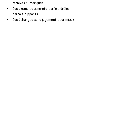
réflexes numériques.
Des exemples concrets, parfois drôles, 
parfois flippants.
Des échanges sans jugement, pour mieux 
comprendre les impacts à long terme de 
nos traces sur le web.
📱 Tu sors de là avec une meilleure vision de ta 
présence en ligne, des clés pour la gérer et 
(re)prendre le contrôle sur ton image.
Afficher plus