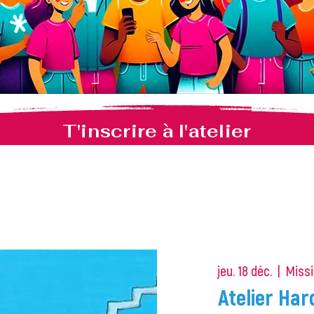
T'inscrire à l'atelier
jeu. 18 déc.
  |  
Missi
Atelier Ha