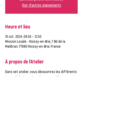
Voir d'autres événements
Heure et lieu
10 oct. 2024, 09:30 – 12:30
Mission Locale - Roissy-en-Brie, 7 Bd de la
Malibran, 77680 Roissy-en-Brie, France
À propos de l'Atelier
Dans cet atelier, vous découvrirez les différents 
types de logements autonomes et les 
modalités pour y accéder (critères, 
accessibilité…)