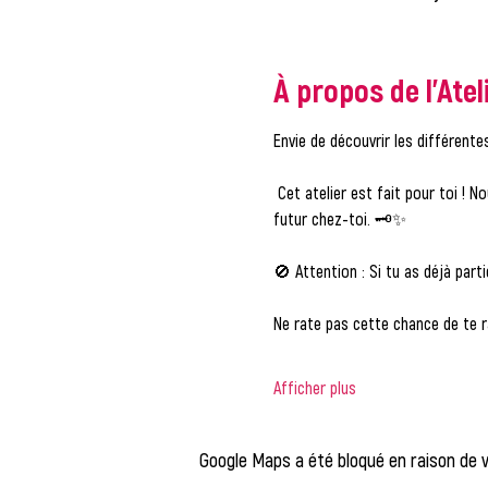
À propos de l'Atel
Envie de découvrir les différen
 Cet atelier est fait pour toi ! Nous t'expliquerons tout : critères d'accès, solutions adaptées, et démarches à suivre pour décrocher ton 
futur chez-toi. 🗝️✨
🚫 
Attention :
 Si tu as déjà parti
Ne rate pas cette chance de te r
Afficher plus
Google Maps a été bloqué en raison de 