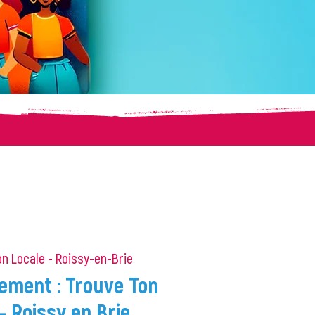
n Locale - Roissy-en-Brie
gement : Trouve Ton
- Roissy en Brie