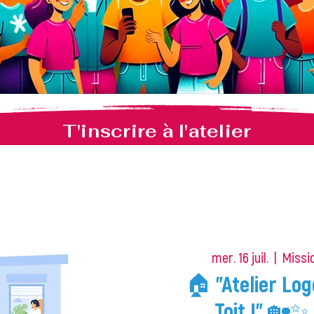
T'inscrire à l'atelier
mer. 16 juil.
  |  
Missio
🏠 "Atelier Lo
Toit !" 🏡✨ 