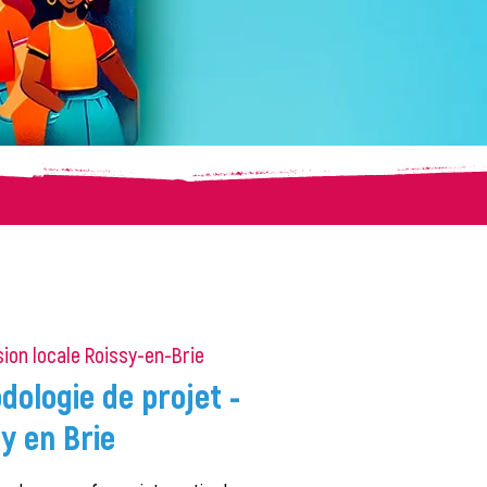
ion locale Roissy-en-Brie
dologie de projet -
y en Brie