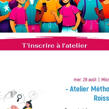
T'inscrire à l'atelier
mer. 28 août
  |  
Miss
- Atelier Métho
Roiss