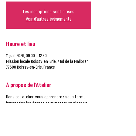
Les inscriptions sont closes
Voir d'autres événements
Heure et lieu
11 juin 2026, 09:00 – 12:30
Mission locale Roissy-en-Brie, 7 Bd de la Malibran,
77680 Roissy-en-Brie, France
À propos de l'Atelier
Dans cet atelier, vous apprendrez sous forme 
interactive les étapes pour mettre en place un 
projet à partir d'un objectif. Cette méthodologie 
vous aidera dans la vie de tous les jours comme 
dans le monde professionnel.