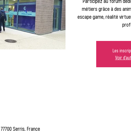
Participez au forum dédi
métiers grâce à des anim
escape game, réalité virtu
prof
Les inscri
Voir d'a
 77700 Serris, France