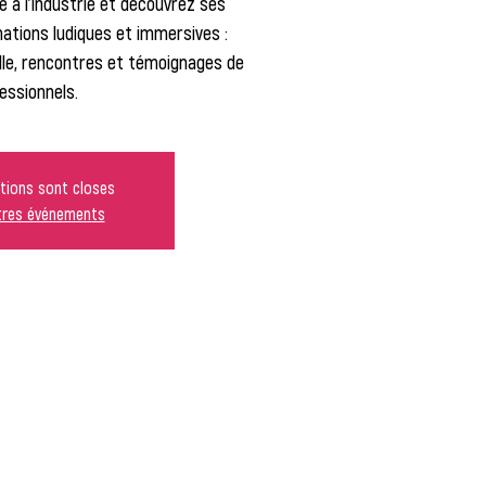
é à l’industrie et découvrez ses
ations ludiques et immersives :
elle, rencontres et témoignages de
essionnels.
ptions sont closes
utres événements