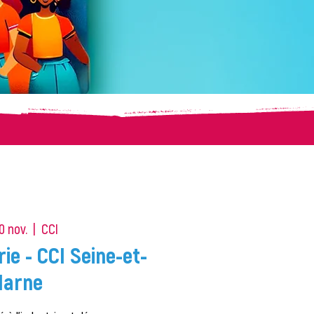
0 nov.
  |  
CCI
ie - CCI Seine-et-
arne