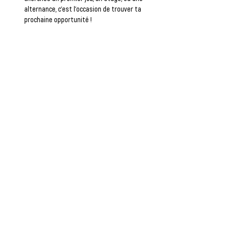
alternance, c’est l’occasion de trouver ta 
prochaine opportunité !
🎯 
L'atelier est obligatoire alors, inscris-toi 
vite
 et viens booster ta carrière avec Objectif 
Emploi !
Afficher plus
CHELLES :
1, rue du Révérend Père Chaillet -
Tél :
01.60.20.58.58