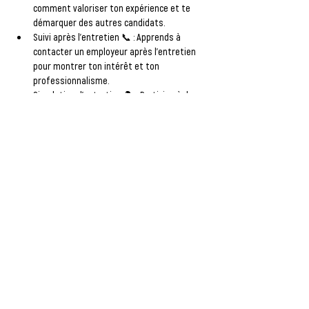
comment valoriser ton expérience et te 
démarquer des autres candidats.
Suivi après l'entretien
 📞 : Apprends à 
contacter un employeur après l'entretien 
pour montrer ton intérêt et ton 
professionnalisme.
Simulation d'entretien
 🎭 : Participe à des 
simulations d'entretien avec ton CV pour 
t'entraîner dans un cadre bienveillant.
📅 
Un atelier pratique et interactif pour te 
préparer à réussir !
Afficher plus