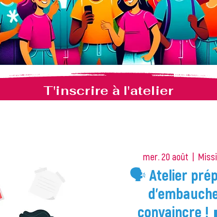
T'inscrire à l'atelier
mer. 20 août
  |  
Missi
🗣️ Atelier pré
d'embauche 
convaincre ! 