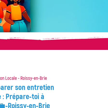
on Locale - Roissy-en-Brie
parer son entretien
: Prépare-toi à
💼-Roissy-en-Brie