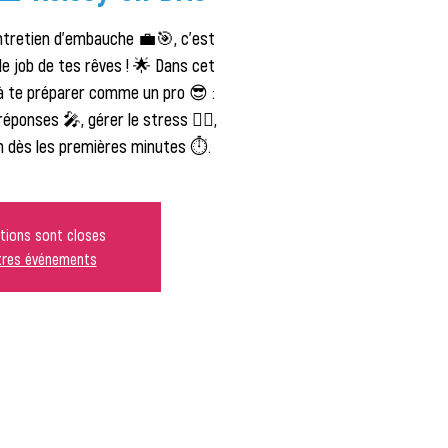
entretien d'embauche 💼🎯, c'est
le job de tes rêves ! 🌟 Dans cet
 à te préparer comme un pro 😎 :
éponses 🎤, gérer le stress 💆‍♂️,
n dès les premières minutes ⏱️.
ptions sont closes
utres événements