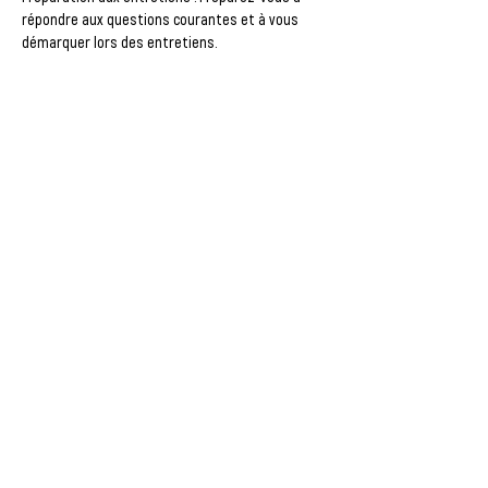
répondre aux questions courantes et à vous 
démarquer lors des entretiens.
Pourquoi participer ?Obtenez des conseils 
personnalisés 
Boostez votre confiance en vous préparant 
efficacement aux entretiens.
Afficher plus
CHELLES :
1, rue du Révérend Père Chaillet -
Tél :
01.60.20.58.58