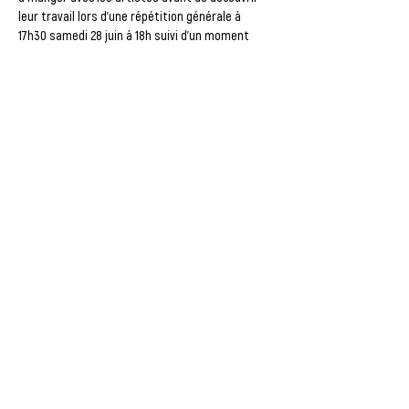
leur travail lors d’une répétition générale à 
17h30 samedi 28 juin à 18h suivi d’un moment 
festif ! Ne pas jeter sur la voie publique Plaine 
du Bel Air, Torcy Gratuit tout public du16 au 28 
Juin spectacle Dans le cadre du projet « Les 
Beaux Quartiers » mené grâce au soutien du 
ministère chargé de la Ville…
Afficher plus
CHELLES :
1, rue du Révérend Père Chaillet -
Tél :
01.60.20.58.58