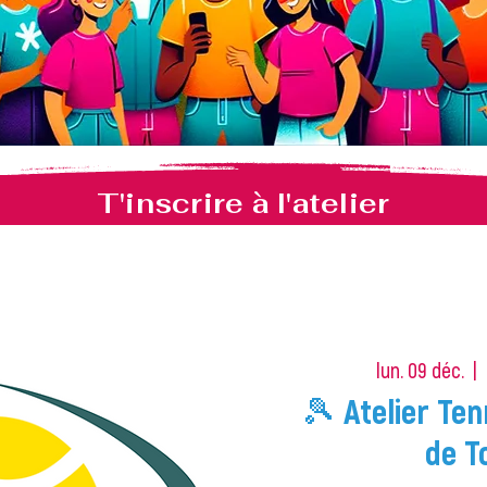
T'inscrire à l'atelier
lun. 09 déc.
  |  
🎾 Atelier Ten
de T