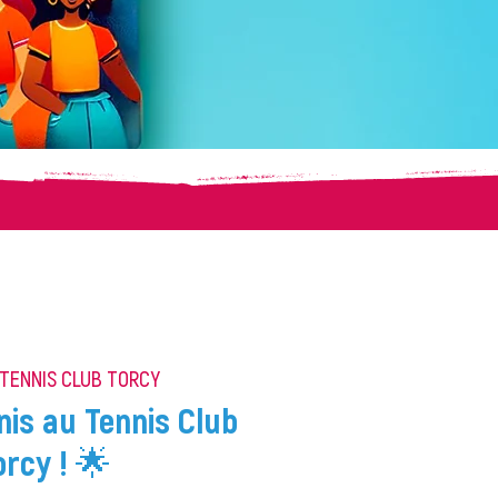
TENNIS CLUB TORCY
nis au Tennis Club
orcy ! 🌟