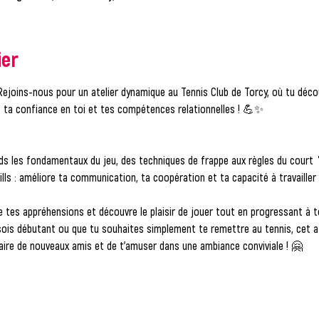
ier
 Rejoins-nous pour un atelier dynamique au Tennis Club de Torcy, où tu déco
 ta confiance en toi et tes compétences relationnelles ! 💪✨
nds les fondamentaux du jeu, des techniques de frappe aux règles du court 
lls
 : améliore ta communication, ta coopération et ta capacité à travailler
e tes appréhensions et découvre le plaisir de jouer tout en progressant à 
sois débutant ou que tu souhaites simplement te remettre au tennis, cet at
aire de nouveaux amis et de t’amuser dans une ambiance conviviale ! 🤗