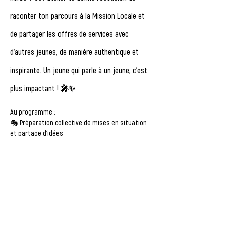
raconter ton parcours à la Mission Locale et 
de partager les offres de services avec 
d'autres jeunes, de manière authentique et 
inspirante. Un jeune qui parle à un jeune, c’est 
plus impactant ! 🎤✨
Au programme :
🎭 Préparation collective de mises en situation 
et partage d'idées
🎬 Tournage de vidéos où tu raconteras ton 
expérience
📱 Diffusion des vidéos sur les réseaux sociaux 
pour inspirer d'autres jeunes
⚠️ 
Important :
 Les vidéos seront diffusées sur 
les réseaux sociaux, une autorisation de droit à 
l'image sera donc requise. 📜✍️