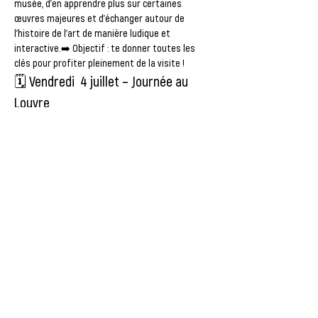
musée, d’en apprendre plus sur certaines 
œuvres majeures et d’échanger autour de 
l’histoire de l’art de manière ludique et 
interactive.➡️ Objectif : te donner toutes les 
clés pour profiter pleinement de la visite !
🗓️ 
Vendredi  4 juillet – Journée au 
Louvre
📍 
Départ le matin pour Paris – Visite du Musée 
du Louvre 
Tu pourras explorer ce lieu mythique, 
admirer des œuvres incontournables comme La 
Joconde, la Vénus de Milo ou encore Le Radeau de 
la Méduse, et vivre une journée culturelle 
exceptionnelle.🍽️ 
Le repas est compris
, prévois 
simplement une tenue confortable pour la 
journée.