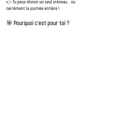
👉 Tu peux choisir un seul créneau… ou 
carrément la journée entière !
🎯 Pourquoi c’est pour toi ?
Tu veux remplir ton CV avec une 
expérience 
valorisante
, même sans avoir déjà bossé.
Tu veux tester des domaines concrets : 
, 
relation client, travail en équipe
.
Tu veux gagner en 
confiance
 et montrer 
ton engagement.
Afficher plus