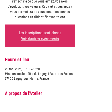
réfléchir à ce que vous aimez, vos axes
d’évolution, vos valeurs. Cet « état des lieux »
vous permettra de vous poser les bonnes
questions et d'identifier vos talent
Les inscriptions sont closes
Voir d'autres événements
Heure et lieu
20 mai 2026, 09:00 – 12:30
Mission locale - Site de Lagny, 1 Pass. des Écoles,
77400 Lagny-sur-Marne, France
À propos de l'Atelier
Si vous avez déjà fait cet atelier, merci de ne 
pas vous y inscrire. Par contre, merci de vous 