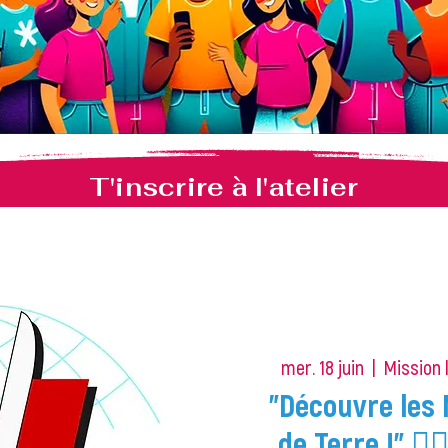
T'inscrire à l'atelier
mer. 18 juin
  |  
Mission 
"Découvre les 
de Terre !" 🏋️‍