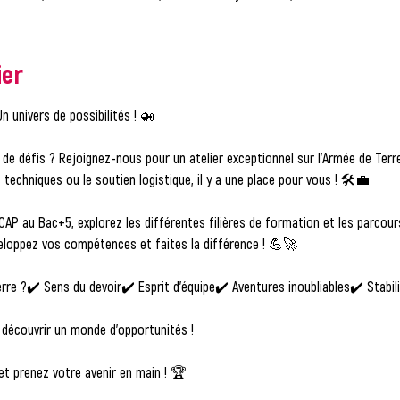
ier
n univers de possibilités !
 🚁
 de défis ?
 Rejoignez-nous pour un atelier exceptionnel sur l'Armée de Terre
rs techniques ou le soutien logistique, il y a une place pour vous ! 🛠️💼
CAP au Bac+5, explorez les différentes filières de formation et les parcours
veloppez vos compétences et faites la différence ! 💪🚀
rre ?
✔️ Sens du devoir✔️ Esprit d'équipe✔️ Aventures inoubliables✔️ Stabili
découvrir un monde d'opportunités !
et prenez votre avenir en main !
 🏆