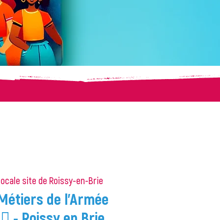
locale site de Roissy-en-Brie
Métiers de l'Armée
♂️🚁 - Roissy en Brie