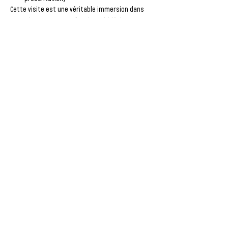
Cette visite est une 
véritable immersion dans 
un environnement professionnel
, idéale pour 
affiner ton projet professionnel ou confirmer 
ton intérêt pour le secteur de l’hôtellerie.
⚠️ 
Tenue et attitude obligatoires :
Afficher plus
CHELLES :
1, rue du Révérend Père Chaillet -
Tél :
01.60.20.58.58
LAGNY-SUR-MARNE :
1, passage des Écoles - Tél. :
01.60.07.34.97