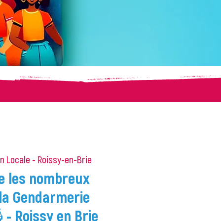
n Locale - Roissy-en-Brie
e les nombreux
 la Gendarmerie
 - Roissy en Brie