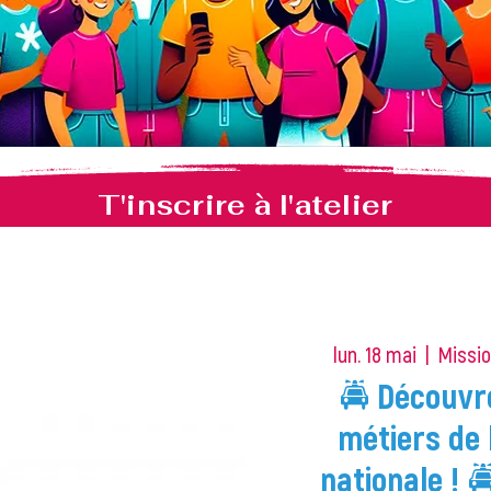
T'inscrire à l'atelier
lun. 18 mai
  |  
Missio
🚔 Découvr
métiers de
nationale ! 